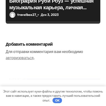
Биография Руби Роуз — успешная
музыкальная карьера, личная
жизнь и знаковые достижения
travelbox27_
Дек 3, 2023
Добавить комментарий
Для отправки комментария вам необходимо
авторизоваться
.
Поиск
Этот сайт использует куки-файлы и другие технологии, чтобы помочь
Поиск
вам в навигации, а также предоставить лучший пользовательский
опыт.
OK