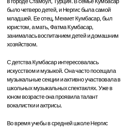
в городе Стамбул, Турция. В семье Кумбасар
было четверо детей, и Нергис была самой
младшей. Ее отец, Мехмет Кумбасар, был
юристом, а мать, Фатма Кумбасар,
занималась воспитанием детей и домашним
хозяйством.
С детства Кумбасар интересовалась
искусством и музыкой. Она часто посещала
музыкальные секции и активно участвовала в
школьных музыкальных спектаклях. Уже в
юном возрасте она проявила талант
вокалистки и актрисы.
Во время учебы в средней школе Нергис