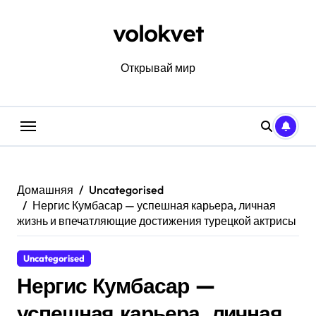
Перейти
к
volokvet
содержанию
Открывай мир
Домашняя
Uncategorised
Нергис Кумбасар — успешная карьера, личная
жизнь и впечатляющие достижения турецкой актрисы
Uncategorised
Нергис Кумбасар —
успешная карьера, личная