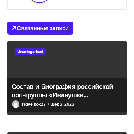
ц
и
я
Связанные записи
п
о
Uncategorised
з
а
п
Состав и биография российской
поп-группы «Иванушки
и
интернешнл» — история успеха,
travelbox27_
Дек 3, 2023
с
музыка и судьбы участников
я