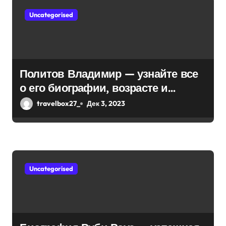
м
Uncategorised
Политов Владимир — узнайте все
о его биографии, возрасте и
впечатляющих достижениях!
travelbox27_
Дек 3, 2023
Uncategorised