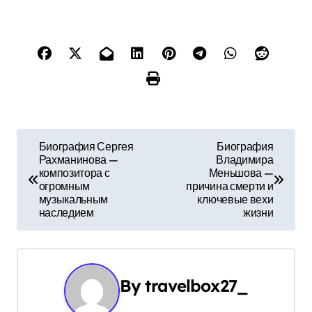
Н
Биография Сергея
Биография
Рахманинова —
Владимира
а
композитора с
Меньшова —
огромным
причина смерти и
в
музыкальным
ключевые вехи
наследием
жизни
и
г
а
By
travelbox27_