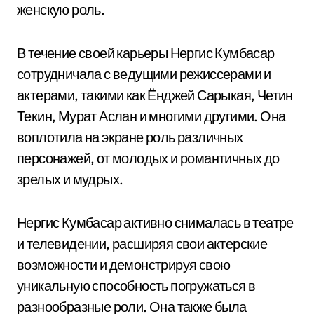
женскую роль.
В течение своей карьеры Нергис Кумбасар
сотрудничала с ведущими режиссерами и
актерами, такими как Ёнджей Сарыкая, Четин
Текин, Мурат Аслан и многими другими. Она
воплотила на экране роль различных
персонажей, от молодых и романтичных до
зрелых и мудрых.
Нергис Кумбасар активно снималась в театре
и телевидении, расширяя свои актерские
возможности и демонстрируя свою
уникальную способность погружаться в
разнообразные роли. Она также была