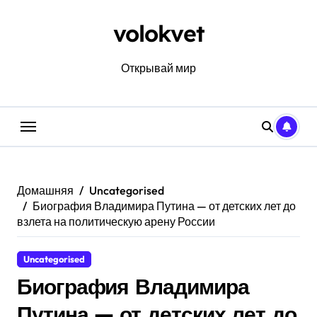
Перейти
к
volokvet
содержанию
Открывай мир
Домашняя
Uncategorised
Биография Владимира Путина — от детских лет до
взлета на политическую арену России
Uncategorised
Биография Владимира
Путина — от детских лет до