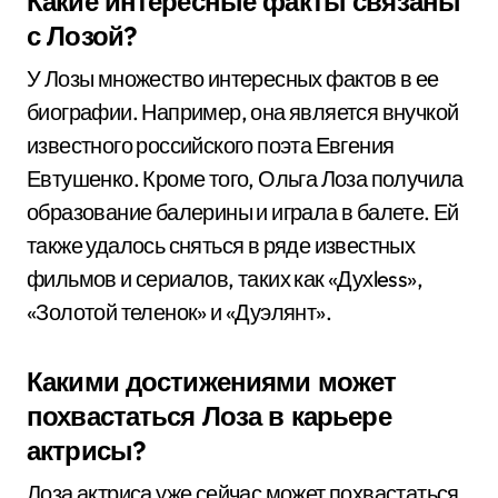
Какие интересные факты связаны
с Лозой?
У Лозы множество интересных фактов в ее
биографии. Например, она является внучкой
известного российского поэта Евгения
Евтушенко. Кроме того, Ольга Лоза получила
образование балерины и играла в балете. Ей
также удалось сняться в ряде известных
фильмов и сериалов, таких как «Духless»,
«Золотой теленок» и «Дуэлянт».
Какими достижениями может
похвастаться Лоза в карьере
актрисы?
Лоза актриса уже сейчас может похвастаться