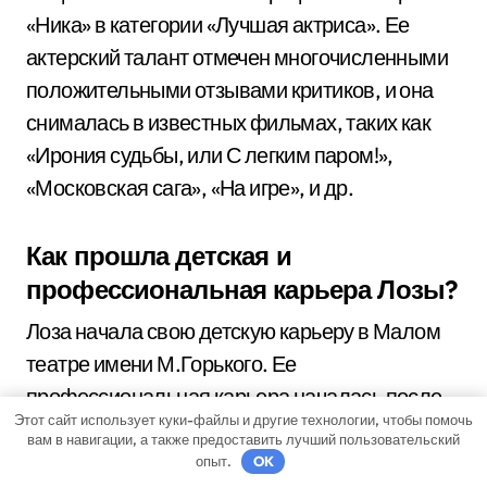
«Ника» в категории «Лучшая актриса». Ее
актерский талант отмечен многочисленными
положительными отзывами критиков, и она
снималась в известных фильмах, таких как
«Ирония судьбы, или С легким паром!»,
«Московская сага», «На игре», и др.
Как прошла детская и
профессиональная карьера Лозы?
Лоза начала свою детскую карьеру в Малом
театре имени М.Горького. Ее
профессиональная карьера началась после
Этот сайт использует куки-файлы и другие технологии, чтобы помочь
окончания театрального училища. Она
вам в навигации, а также предоставить лучший пользовательский
работала в таких театрах, как «Московский
опыт.
OK