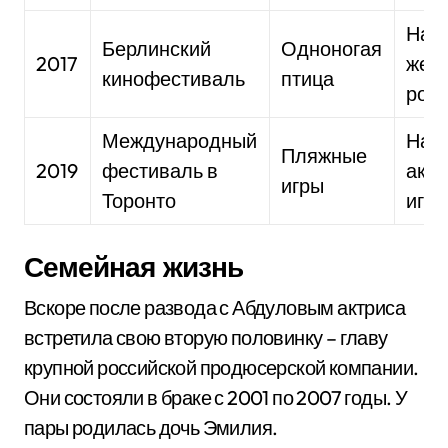
Наи
Берлинский
Одноногая
2017
жен
кинофестиваль
птица
рол
Международный
Наи
Пляжные
2019
фестиваль в
актр
игры
Торонто
игра
Семейная жизнь
Вскоре после развода с Абдуловым актриса
встретила свою вторую половинку – главу
крупной российской продюсерской компании.
Они состояли в браке с 2001 по 2007 годы. У
пары родилась дочь Эмилия.