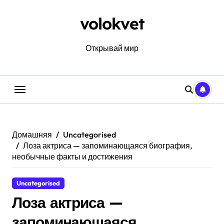
Перейти
к
volokvet
содержанию
Открывай мир
Домашняя
Uncategorised
Лоза актриса — запоминающаяся биография,
необычные факты и достижения
Uncategorised
Лоза актриса —
запоминающаяся