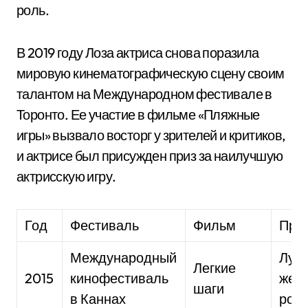
роль.
В 2019 году Лоза актриса снова поразила
мировую кинематографическую сцену своим
талантом на Международном фестивале в
Торонто. Ее участие в фильме «Пляжные
игры» вызвало восторг у зрителей и критиков,
и актрисе был присужден приз за наилучшую
актрисскую игру.
Год
Фестиваль
Фильм
При
Международный
Луч
Легкие
2015
кинофестиваль
жен
шаги
в Каннах
рол