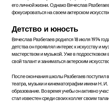
его личной жизни. Однако Вячеслав Разбегае
фокусироваться на своем актерском искусств
Детство и юность
Вячеслав Разбегаев родился 18 июля 1974 года
детства он проявлял интерес к искусству и м
мастерством и музыкой. Уже в подростковом 
свой талант и заниматься актерским искусств
После окончания школы Разбегаев поступил в
театра, музыки и кинематографии имени Н. И.
образование. Во время учебы он активно уча
стал известен среди своих коллег своим тал