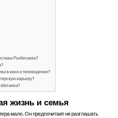
еслава Разбегаева?
а?
ва в кино и телевидении?
ктерскую карьеру?
азбегаева?
ая жизнь и семья
ера мало. Он предпочитает не разглашать