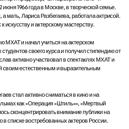
2 июня 1966 года в Москве, в творческой семье.
 а мать, Лариса Разбегаева, работала актрисой.
к искусству и актерскому мастерству.
ию МХАТ и начал учиться на актерском
 студентов своего курса и получил стипендию от
слав активно участвовал в спектаклях МХАТ и
ей своим естественным и выразительным
аев стал активно сниматься в кино и на
ильмах как «Операция «Штиль»», «Мертвый
алось сконцентрировать внимание публики на
то в списке востребованных актеров России.