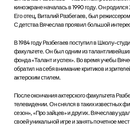
киноэкране началась в 1990 году. Он родился 
Его отец, Виталий Разбегаев, был режиссером,
С детства Вячеслав проявил большой интерес 
В 1984 году Разбегаев поступил в Школу-студ
факультете. Он был одним из талантливейших
фонда «Талант и успех». Во время учебы Вяче
обратил на себя внимание критиков и зрител
актерским стилем.
После окончания актерского факультета Разбег
телевидении. Он снялся в таких известных ф
сезон», «Про зайцев» и других. Вячеславу уд
своей уникальной игре и занять почетное мес