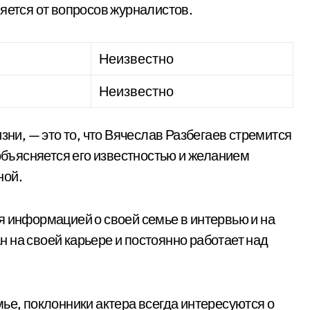
яется от вопросов журналистов.
Неизвестно
Неизвестно
зни, — это то, что Вячеслав Разбегаев стремится
 объясняется его известностью и желанием
ной.
я информацией о своей семье в интервью и на
 на своей карьере и постоянно работает над
ье, поклонники актера всегда интересуются о