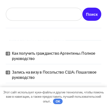
Поиск
Последние публикации
Как получить гражданство Аргентины: Полное
руководство
Запись на визу в Посольство США: Пошаговое
руководство
Экскурсии в Сочи: Путешествие в сердце
Этот сайт использует куки-файлы и другие технологии, чтобы помочь
Черноморского курорта
вам в навигации, а также предоставить лучший пользовательский
опыт.
OK