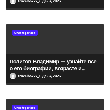
интернешнл» — история успеха,
travelbox27_
Дек 3, 2023
я
музыка и судьбы участников
м
Uncategorised
Политов Владимир — узнайте все
о его биографии, возрасте и
впечатляющих достижениях!
travelbox27_
Дек 3, 2023
Uncategorised