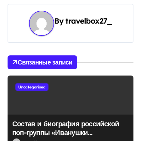
а
ц
By
travelbox27_
и
я
п
Связанные записи
о
з
Uncategorised
а
п
и
Состав и биография российской
поп-группы «Иванушки
с