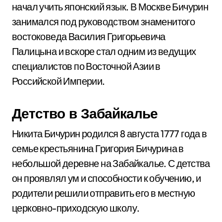
начал учить японский язык. В Москве Бичурин
занимался под руководством знаменитого
востоковеда Василия Григорьевича
Палицына и вскоре стал одним из ведущих
специалистов по Восточной Азии в
Российской Империи.
Детство в Забайкалье
Никита Бичурин родился 8 августа 1777 года в
семье крестьянина Григория Бичурина в
небольшой деревне на Забайкалье. С детства
он проявлял ум и способности к обучению, и
родители решили отправить его в местную
церковно-приходскую школу.