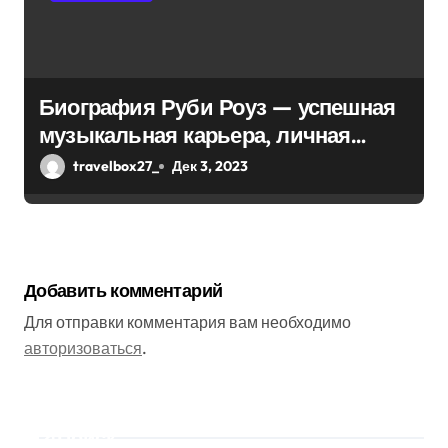
Биография Руби Роуз — успешная
музыкальная карьера, личная
жизнь и знаковые достижения
travelbox27_
Дек 3, 2023
Добавить комментарий
Для отправки комментария вам необходимо
авторизоваться
.
Поиск