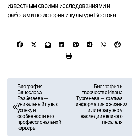
известным своими исследованиями и
работами по истории и культуре Востока.
Н
Биография
Биография и
Вячеслава
творчество Ивана
а
Разбегаева —
Тургенева — краткая
уникальный путь к
информация о жизни
в
успеху и
и литературном
особенности его
наследии великого
и
профессиональной
писателя
карьеры
г