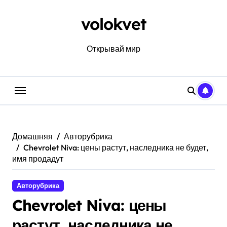
Перейти
к
volokvet
содержанию
Открывай мир
Домашняя
Авторубрика
Chevrolet Niva: цены растут, наследника не будет,
имя продадут
Авторубрика
Chevrolet Niva: цены
растут, наследника не