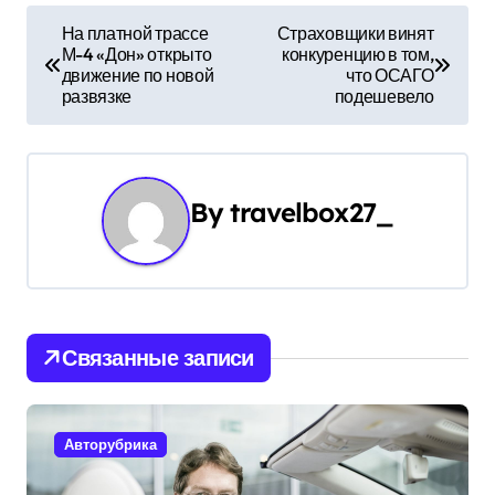
Н
На платной трассе
Страховщики винят
М-4 «Дон» открыто
конкуренцию в том,
а
движение по новой
что ОСАГО
развязке
подешевело
в
и
г
By
travelbox27_
а
ц
и
Связанные записи
я
п
Авторубрика
о