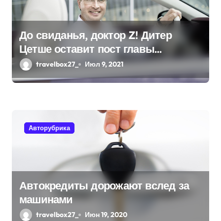
з
а
До свиданья, доктор Z! Дитер
Цетше оставит пост главы
п
концерна Daimler
travelbox27_
Июл 9, 2021
и
с
я
Авторубрика
м
Автокредиты дорожают вслед за
машинами
travelbox27_
Июн 19, 2020