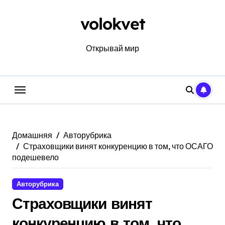
Перейти
к
volokvet
содержанию
Открывай мир
Домашняя
Авторубрика
Страховщики винят конкуренцию в том, что ОСАГО
подешевело
Авторубрика
Страховщики винят
конкуренцию в том, что