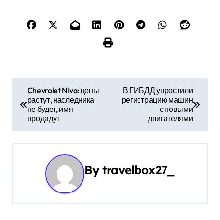
Н
Chevrolet Niva: цены
В ГИБДД упростили
растут, наследника
регистрацию машин
а
не будет, имя
с новыми
продадут
двигателями
в
и
г
By
travelbox27_
а
ц