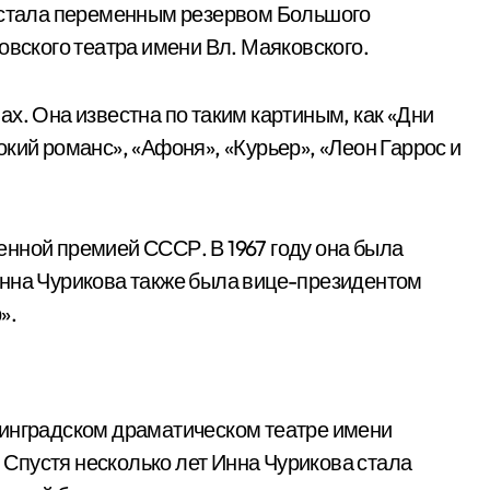
а стала переменным резервом Большого
овского театра имени Вл. Маяковского.
х. Она известна по таким картиным, как «Дни
кий романс», «Афоня», «Курьер», «Леон Гаррос и
нной премией СССР. В 1967 году она была
Инна Чурикова также была вице-президентом
».
нинградском драматическом театре имени
. Спустя несколько лет Инна Чурикова стала