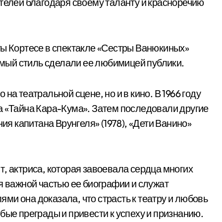
ителей благодаря своему таланту и красноречию
ты Кортесе в спектакле «Сестры Ванюкиных»
римый стиль сделали ее любимицей публики.
на театральной сцене, но и в кино. В 1966 году
а «Тайна Кара-Кума». Затем последовали другие
 капитана Врунгеля» (1978), «Дети Ванино»
, актриса, которая завоевала сердца многих
я важной частью ее биографии и служат
ми она доказала, что страсть к театру и любовь
бые преграды и привести к успеху и признанию.