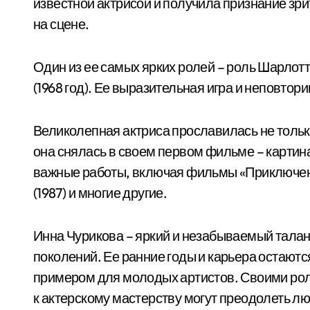
известной актрисой и получила признание зр
на сцене.
Один из ее самых ярких ролей – роль Шарлот
(1968 год). Ее выразительная игра и неповто
Великолепная актриса прославилась не только 
она снялась в своем первом фильме – картин
важные работы, включая фильмы «Приключения
(1987) и многие другие.
Инна Чурикова – яркий и незабываемый талант
поколений. Ее ранние годы и карьера остаютс
примером для молодых артистов. Своими роля
к актерскому мастерству могут преодолеть лю