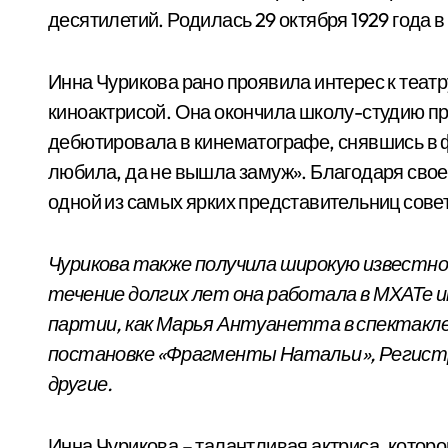
десятилетий. Родилась 29 октября 1929 года в
Инна Чурикова рано проявила интерес к теат
киноактрисой. Она окончила школу-студию при
дебютировала в кинематографе, снявшись в 
любила, да не вышла замуж». Благодаря свое
одной из самых ярких представительниц совет
Чурикова также получила широкую известно
течение долгих лет она работала в МХАТе и
партии, как Марья Антуанетта в спектакле 
постановке «Фрагменты Натальи», Регистр
другие.
Инна Чурикова – талантливая актриса, которо