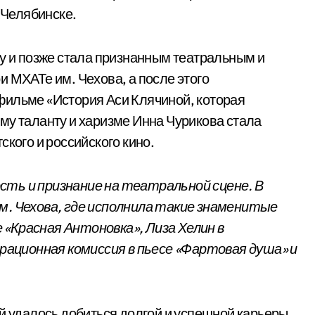
 Челябинске.
ру и позже стала признанным театральным и
 МХАТе им. Чехова, а после этого
фильме «История Аси Клячиной, которая
му таланту и харизме Инна Чурикова стала
ского и российского кино.
сть и признание на театральной сцене. В
м. Чехова, где исполнила такие знаменитые
«Красная Антоновка», Лиза Хелин в
ационная комиссия в пьесе «Фартовая душа» и
й удалось добиться долгой и успешной карьеры.