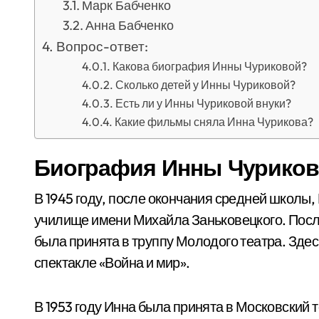
Марк Бабченко
Анна Бабченко
Вопрос-ответ:
Какова биография Инны Чуриковой?
Сколько детей у Инны Чуриковой?
Есть ли у Инны Чуриковой внуки?
Какие фильмы сняла Инна Чурикова?
Биография Инны Чурико
В 1945 году, после окончания средней школы,
училище имени Михайла Заньковецкого. После
была принята в труппу Молодого театра. Зде
спектакле «Война и мир».
В 1953 году Инна была принята в Московский 