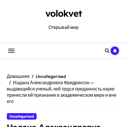
Перейти
к
volokvet
содержанию
Открывай мир
Домашняя
Uncategorised
Надана Александровна Фридрихсон —
выдающийся ученый, чей труд и преданность науке
принесли ей признание в академическом мире и вне
его
Uncategorised