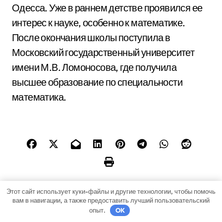
Одесса. Уже в раннем детстве проявился ее
интерес к науке, особенно к математике.
После окончания школы поступила в
Московский государственный университет
имени М.В. Ломоносова, где получила
высшее образование по специальности
математика.
Этот сайт использует куки-файлы и другие технологии, чтобы помочь
вам в навигации, а также предоставить лучший пользовательский
Н
Чурикова Инна —
Биография,
опыт.
OK
биография, дети,
достижения и