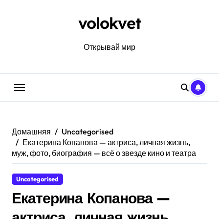
Перейти
к
volokvet
содержанию
Открывай мир
Домашняя
Uncategorised
Екатерина Копанова — актриса, личная жизнь,
муж, фото, биография — всё о звезде кино и театра
Uncategorised
Екатерина Копанова —
актриса, личная жизнь,