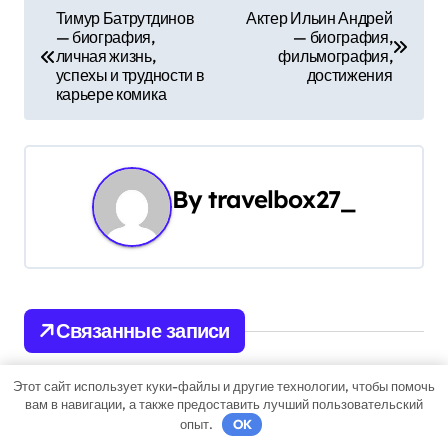
Н
Тимур Батрутдинов
Актер Ильин Андрей
— биография,
— биография,
а
личная жизнь,
фильмография,
успехы и трудности в
достижения
в
карьере комика
и
г
By
travelbox27_
а
ц
и
Связанные записи
я
п
Этот сайт использует куки-файлы и другие технологии, чтобы помочь
вам в навигации, а также предоставить лучший пользовательский
Uncategorised
о
опыт.
OK