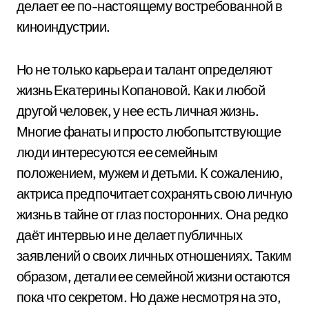
делает ее по-настоящему востребованной в
киноиндустрии.
Но не только карьера и талант определяют
жизнь Екатерины Копановой. Как и любой
другой человек, у нее есть личная жизнь.
Многие фанаты и просто любопытствующие
люди интересуются ее семейным
положением, мужем и детьми. К сожалению,
актриса предпочитает сохранять свою личную
жизнь в тайне от глаз посторонних. Она редко
даёт интервью и не делает публичных
заявлений о своих личных отношениях. Таким
образом, детали ее семейной жизни остаются
пока что секретом. Но даже несмотря на это,