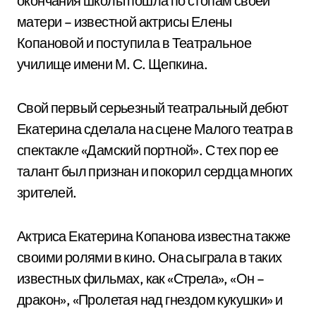
окончания школы пошла по стопам своей
матери – известной актрисы Елены
Копановой и поступила в Театральное
училище имени М. С. Щепкина.
Свой первый серьезный театральный дебют
Екатерина сделала на сцене Малого театра в
спектакле «Дамский портной». С тех пор ее
талант был признан и покорил сердца многих
зрителей.
Актриса Екатерина Копанова известна также
своими ролями в кино. Она сыграла в таких
известных фильмах, как «Стрела», «Он –
дракон», «Пролетая над гнездом кукушки» и