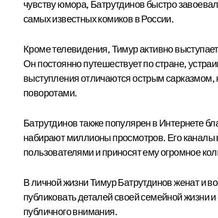
чувству юмора, Батрутдинов быстро завоевал
самых известных комиков в России.
Кроме телевидения, Тимур активно выступает 
Он постоянно путешествует по стране, устраи
выступления отличаются острым сарказмом,
поворотами.
Батрутдинов также популярен в Интернете бл
набирают миллионы просмотров. Его каналы 
пользователями и приносят ему огромное кол
В личной жизни Тимур Батрутдинов женат и во
публиковать деталей своей семейной жизни и 
публичного внимания.