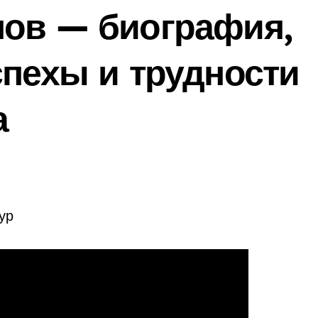
нов — биография,
спехы и трудности
а