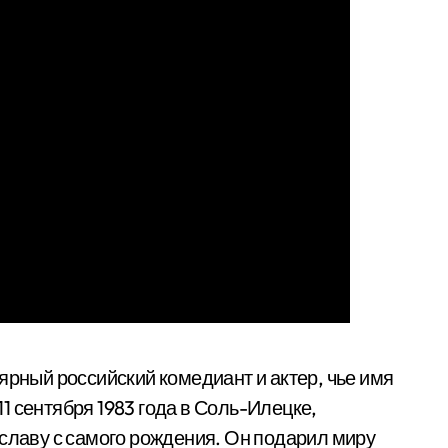
рный российский комедиант и актер, чье имя
1 сентября 1983 года в Соль-Илецке,
 славу с самого рождения. Он подарил миру