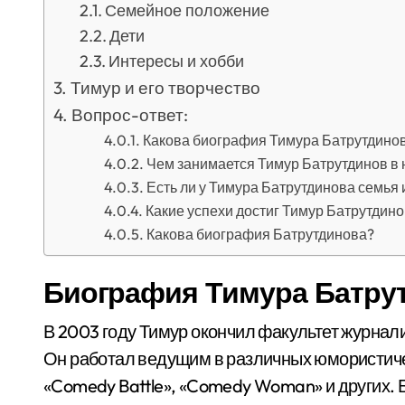
Семейное положение
Дети
Интересы и хобби
Тимур и его творчество
Вопрос-ответ:
Какова биография Тимура Батрутдино
Чем занимается Тимур Батрутдинов в
Есть ли у Тимура Батрутдинова семья 
Какие успехи достиг Тимур Батрутдино
Какова биография Батрутдинова?
Биография Тимура Батру
В 2003 году Тимур окончил факультет журнал
Он работал ведущим в различных юмористичес
«Comedy Battle», «Comedy Woman» и других. 