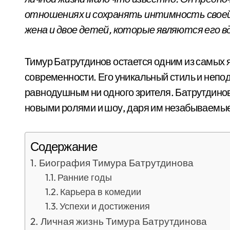
отношениях и сохранять интимность своей 
жена и двое детей, которые являются его в
Тимур Батрутдинов остается одним из самых 
современности. Его уникальный стиль и непо
равнодушным ни одного зрителя. Батрутдино
новыми ролями и шоу, даря им незабываемые
Содержание
Биография Тимура Батрутдинова
Ранние годы
Карьера в комедии
Успехи и достижения
Личная жизнь Тимура Батрутдинова