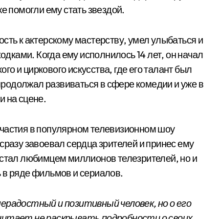
же помогли ему стать звездой.
сть к актерскому мастерству, умел улыбаться и
ками. Когда ему исполнилось 14 лет, он начал
о и циркового искусства, где его талант был
родолжал развиваться в сфере комедии и уже в
и на сцене.
участия в популярном телевизионном шоу
сразу завоевал сердца зрителей и принес ему
 стал любимцем миллионов телезрителей, но и
 в ряде фильмов и сериалов.
нерадостный и позитивный человек, но о его
очитает не раскрывать подробности о своих