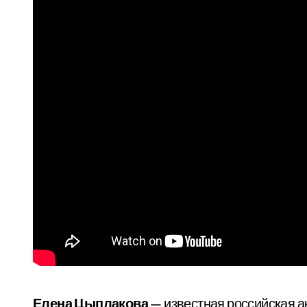
Елена Цыплакова
— известная российская ак