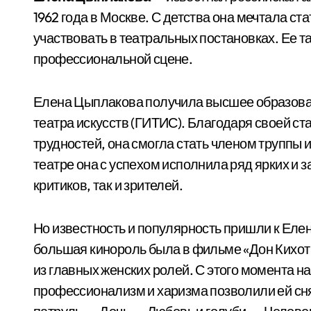
1962 года в Москве. С детства она мечтала ст
участвовать в театральных постановках. Ее т
профессиональной сцене.
Елена Цыплакова получила высшее образован
театра искусств (ГИТИС). Благодаря своей с
трудностей, она смогла стать членом труппы 
театре она с успехом исполнила ряд ярких и
критиков, так и зрителей.
Но известность и популярность пришли к Еле
большая кинороль была в фильме «Дон Кихот и
из главных женских ролей. С этого момента на
профессионализм и харизма позволили ей сня