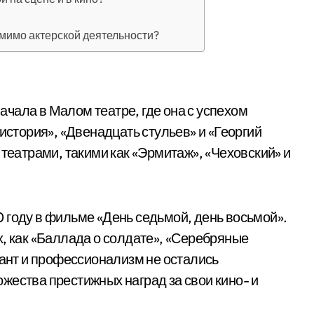
мимо актерской деятельности?
чала в Малом театре, где она с успехом
 история», «Двенадцать стульев» и «Георгий
 театрами, такими как «Эрмитаж», «Чеховский» и
 году в фильме «День седьмой, день восьмой».
х, как «Баллада о солдате», «Серебряные
лант и профессионализм не остались
жества престижных наград за свои кино- и