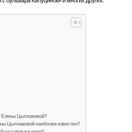
к с бульвара Капуцинов» и многих других.
и Елены Цыплаковой?
лены Цыплаковой наиболее известен?
 на сцене и в кино?