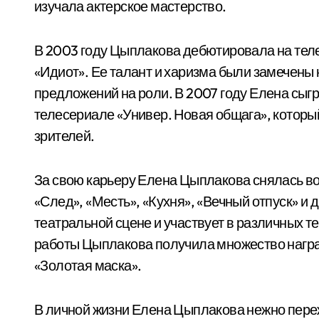
изучала актерское мастерство.
В 2003 году Цыплакова дебютировала на тел
«Идиот». Ее талант и харизма были замечены 
предложений на роли. В 2007 году Елена сыг
телесериале «Универ. Новая общага», которы
зрителей.
За свою карьеру Елена Цыплакова снялась во
«След», «Месть», «Кухня», «Вечный отпуск» и 
театральной сцене и участвует в различных 
работы Цыплакова получила множество нагр
«Золотая маска».
В личной жизни Елена Цыплакова нежно пер