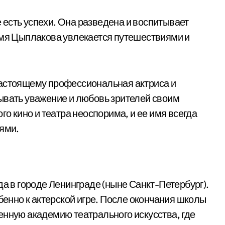
есть успехи. Она разведена и воспитывает
емя Цыплакова увлекается путешествиями и
настоящему профессиональная актриса и
ывать уважение и любовь зрителей своим
го кино и театра неоспорима, и ее имя всегда
иями.
да в городе Ленинграде (ныне Санкт-Петербург).
обенно к актерской игре. После окончания школы
енную академию театрального искусства, где