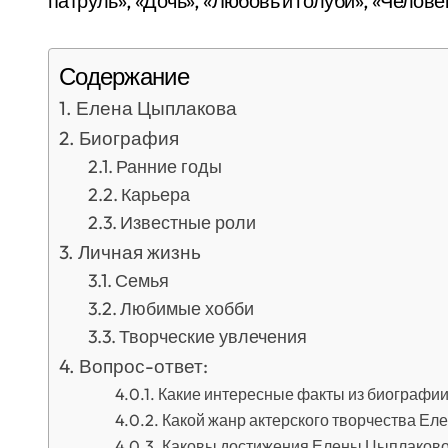
патруль», «Дочь», «Любовь и голуби», «Челове
Содержание
Елена Цыплакова
Биография
Ранние годы
Карьера
Известные роли
Личная жизнь
Семья
Любимые хобби
Творческие увлечения
Вопрос-ответ:
Какие интересные факты из биографи
Какой жанр актерского творчества Е
Каковы достижения Елены Цыплаковой