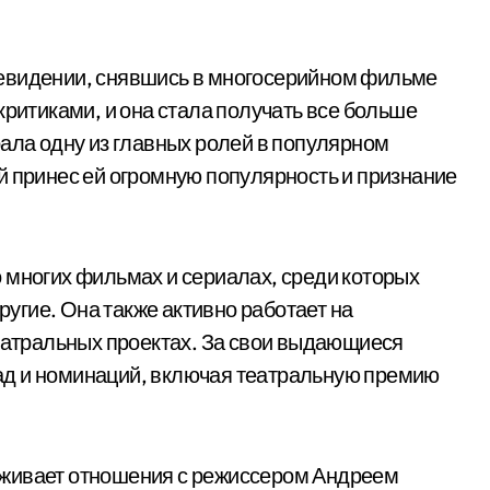
евидении, снявшись в многосерийном фильме
критиками, и она стала получать все больше
рала одну из главных ролей в популярном
й принес ей огромную популярность и признание
 многих фильмах и сериалах, среди которых
другие. Она также активно работает на
театральных проектах. За свои выдающиеся
ад и номинаций, включая театральную премию
еживает отношения с режиссером Андреем