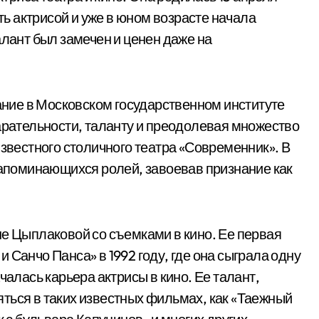
ать актрисой и уже в юном возрасте начала
алант был замечен и ценен даже на
ие в Московском государственном институте
тарательности, таланту и преодолевая множество
известного столичного театра «Современник». В
 запоминающихся ролей, завоевав признание как
не Цыплаковой со съемками в кино. Ее первая
 Санчо Панса» в 1992 году, где она сыграла одну
чалась карьера актрисы в кино. Ее талант,
ться в таких известных фильмах, как «Таежный