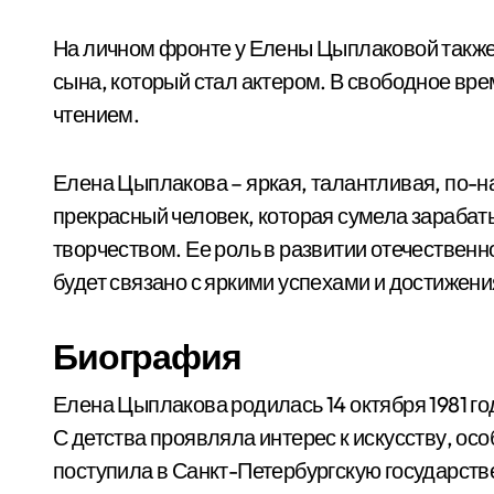
На личном фронте у Елены Цыплаковой также 
сына, который стал актером. В свободное вр
чтением.
Елена Цыплакова – яркая, талантливая, по-
прекрасный человек, которая сумела зарабат
творчеством. Ее роль в развитии отечественно
будет связано с яркими успехами и достижен
Биография
Елена Цыплакова родилась 14 октября 1981 го
С детства проявляла интерес к искусству, ос
поступила в Санкт-Петербургскую государств