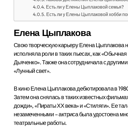
Есть ли у Елены Цыплаковой семья?
Есть ли у Елены Цыплаковой хобби по
Елена Цыплакова
Свою творческую карьеру Елена Цыплакова на
исполняла роли в таких пьесах, как «Обычная
Дьяченко». Также она сотрудничала с другими
«Лунный свет».
В кино Елена Цыплакова дебютировала в 1980
Затем она снялась в таких известных фильма
дожди», «Пираты ХХ века» и «Стиляги». Ее та
незамеченными – актриса была удостоена мно
театральные работы.