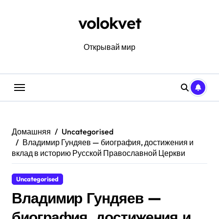
Перейти
к
volokvet
содержанию
Открывай мир
Домашняя
Uncategorised
Владимир Гундяев — биография, достижения и
вклад в историю Русской Православной Церкви
Uncategorised
Владимир Гундяев —
биография, достижения и