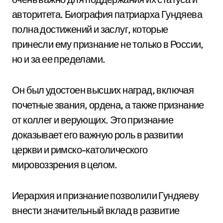
авторитета. Биография патриарха Гундяева
полна достижений и заслуг, которые
принесли ему признание не только в России,
но и за ее пределами.
Он был удостоен высших наград, включая
почетные звания, ордена, а также признание
от коллег и верующих. Это признание
доказывает его важную роль в развитии
церкви и римско-католического
мировоззрения в целом.
Иерархия и признание позволили Гундяеву
внести значительный вклад в развитие