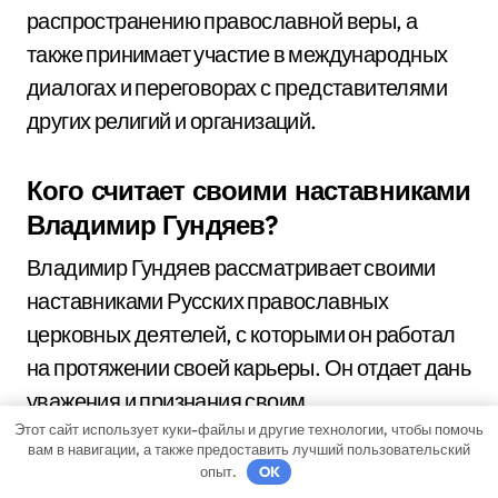
распространению православной веры, а
также принимает участие в международных
диалогах и переговорах с представителями
других религий и организаций.
Кого считает своими наставниками
Владимир Гундяев?
Владимир Гундяев рассматривает своими
наставниками Русских православных
церковных деятелей, с которыми он работал
на протяжении своей карьеры. Он отдает дань
уважения и признания своим
Этот сайт использует куки-файлы и другие технологии, чтобы помочь
предшественникам, таким как Патриарх
вам в навигации, а также предоставить лучший пользовательский
Алексий II и Митрополит Филарет. От них он
опыт.
OK