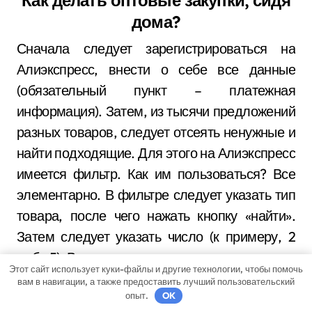
дома?
Сначала следует зарегистрироваться на
Алиэкспресс, внести о себе все данные
(обязательный пункт – платежная
информация). Затем, из тысячи предложений
разных товаров, следует отсеять ненужные и
найти подходящие. Для этого на Алиэкспресс
имеется фильтр. Как им пользоваться? Все
элементарно. В фильтре следует указать тип
товара, после чего нажать кнопку «найти».
Затем следует указать число (к примеру, 2
либо 5). Верхнюю числовую границу можно не
Этот сайт использует куки-файлы и другие технологии, чтобы помочь
указывать. Затем следует выбрать кнопку
вам в навигации, а также предоставить лучший пользовательский
опыт.
OK
«ок».