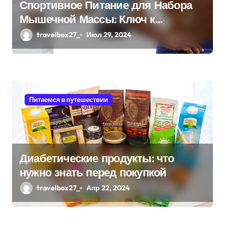
а
Спортивное Питание для Набора
Мышечной Массы: Ключ к
п
Эффективному Росту Мышц
travelbox27_
Июл 29, 2024
и
с
я
Питаемся в путешествии
м
Диабетические продукты: что
нужно знать перед покупкой
travelbox27_
Апр 22, 2024