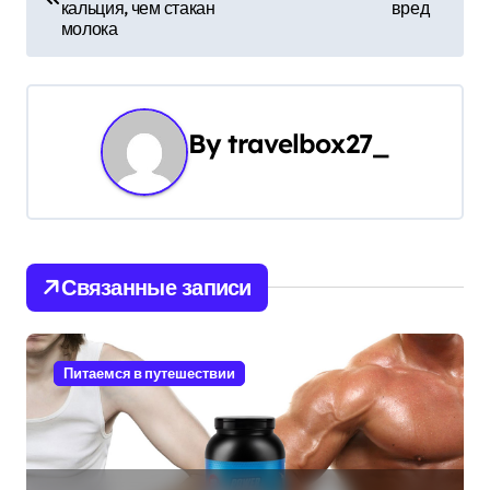
а
кальция, чем стакан
вред
молока
в
и
г
By
travelbox27_
а
ц
и
Связанные записи
я
п
Питаемся в путешествии
о
з