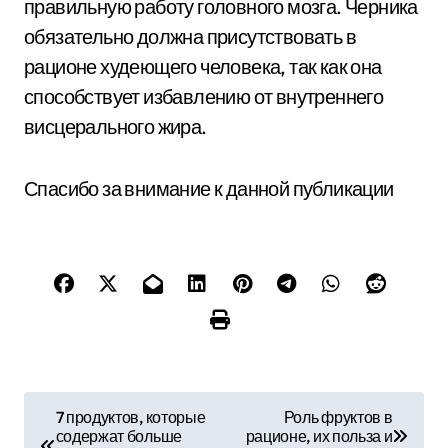
правильную работу головного мозга. Черника
обязательно должна присутствовать в
рационе худеющего человека, так как она
способствует избавлению от внутреннего
висцерального жира.
Спасибо за внимание к данной публикации
Н
7 продуктов, которые
Роль фруктов в
содержат больше
рационе, их польза и