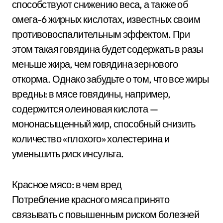
способствуют снижению веса, а также об
омега-6 жирных кислотах, известных своим
противовоспалительным эффектом. При
этом такая говядина будет содержать в разы
меньше жира, чем говядина зернового
откорма. Однако забудьте о том, что все жиры
вредны: в мясе говядины, например,
содержится олеиновая кислота —
мононасыщенный жир, способный снизить
количество «плохого» холестерина и
уменьшить риск инсульта.
Красное мясо: в чем вред
Потребление красного мяса принято
связывать с повышенным риском болезней