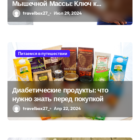
Мышечной Массы: Ключ к
п
Эффективному Росту Мышц
travelbox27_
Июл 29, 2024
и
с
я
Питаемся в путешествии
м
Диабетические продукты: что
нужно знать перед покупкой
travelbox27_
Апр 22, 2024