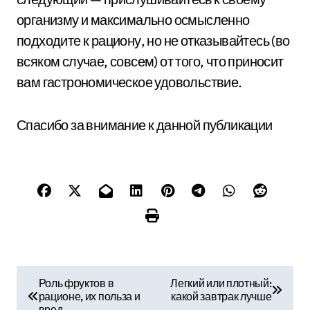
организму и максимально осмысленно
подходите к рациону, но не отказывайтесь (во
всяком случае, совсем) от того, что приносит
вам гастрономическое удовольствие.
Спасибо за внимание к данной публикации
Н
Роль фруктов в
Легкий или плотный:
рационе, их польза и
какой завтрак лучше
а
вред