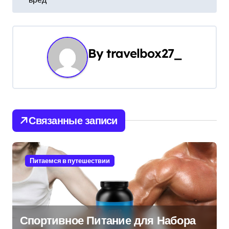
в
и
By
travelbox27_
г
а
ц
и
Связанные записи
я
п
Питаемся в путешествии
о
з
Спортивное Питание для Набора
а