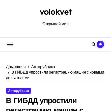
Перейти
к
volokvet
содержанию
Открывай мир
Домашняя
Авторубрика
В ГИБДД упростили регистрацию машин с новыми
двигателями
Авторубрика
В ГИБДД упростили
регистрацию машин с