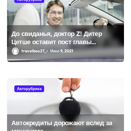
о
з
а
До свиданья, доктор Z! Дитер
Цетше оставит пост главы
п
концерна Daimler
travelbox27_
Июл 9, 2021
и
с
я
Авторубрика
м
Автокредиты дорожают вслед за