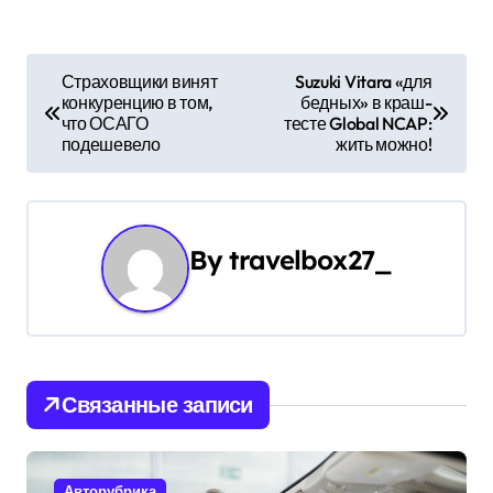
Н
Страховщики винят
Suzuki Vitara «для
конкуренцию в том,
бедных» в краш-
а
что ОСАГО
тесте Global NCAP:
подешевело
жить можно!
в
и
г
By
travelbox27_
а
ц
и
Связанные записи
я
п
Авторубрика